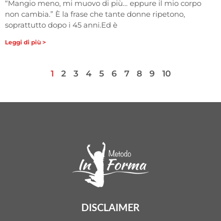
“Mangio meno, mi muovo di più… eppure il mio corpo
non cambia.” È la frase che tante donne ripetono,
soprattutto dopo i 45 anni.Ed è
Leggi di più >
1
2
3
4
5
6
7
8
9
10
DISCLAIMER