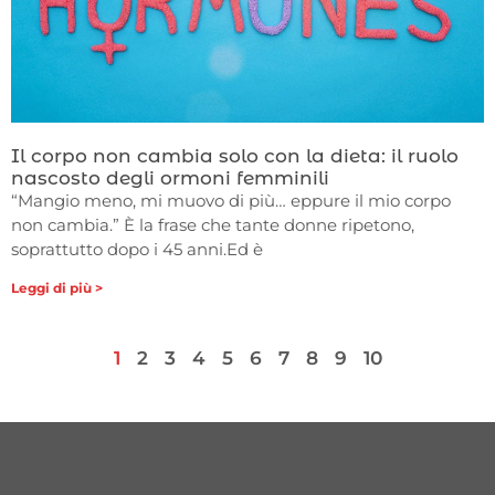
Il corpo non cambia solo con la dieta: il ruolo
nascosto degli ormoni femminili
“Mangio meno, mi muovo di più… eppure il mio corpo
non cambia.” È la frase che tante donne ripetono,
soprattutto dopo i 45 anni.Ed è
Leggi di più >
1
2
3
4
5
6
7
8
9
10